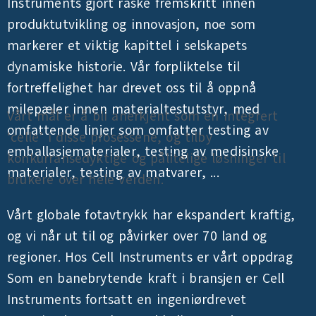
Instruments gjort raske fremskritt innen
produktutvikling og innovasjon, noe som
markerer et viktig kapittel i selskapets
dynamiske historie. Vår forpliktelse til
fortreffelighet har drevet oss til å oppnå
milepæler innen materialtestutstyr, med
Vårt mål er å bli anerkjent som en integrert
omfattende linjer som omfatter testing av
‘celle’ i disse prosessene, og tilby
emballasjematerialer, testing av medisinske
konkurransedyktige og pålitelige løsninger til
materialer, testing av matvarer, ...
brukere over hele verden.
Vårt globale fotavtrykk har ekspandert kraftig,
og vi når ut til og påvirker over 70 land og
regioner. Hos Cell Instruments er vårt oppdrag
Som en banebrytende kraft i bransjen er Cell
Instruments fortsatt en ingeniørdrevet