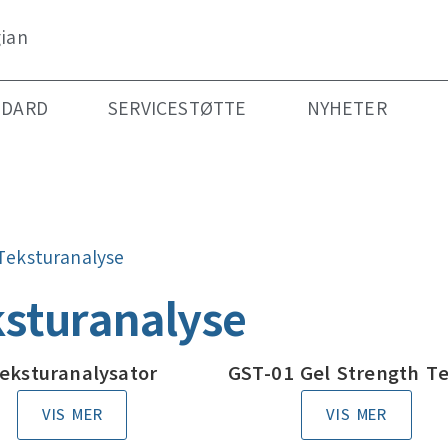
ian
NDARD
SERVICESTØTTE
NYHETER
Teksturanalyse
sturanalyse
eksturanalysator
GST-01 Gel Strength Te
VIS MER
VIS MER