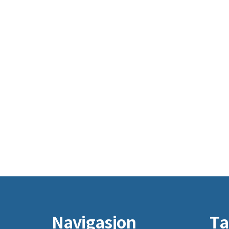
Navigasjon
Ta