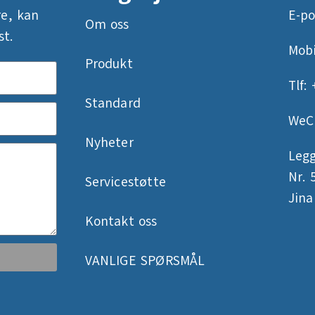
re, kan
E-po
Om oss
st.
Mobi
Produkt
Tlf:
Standard
WeC
Nyheter
Legg 
Nr. 
Servicestøtte
Jina
Kontakt oss
VANLIGE SPØRSMÅL