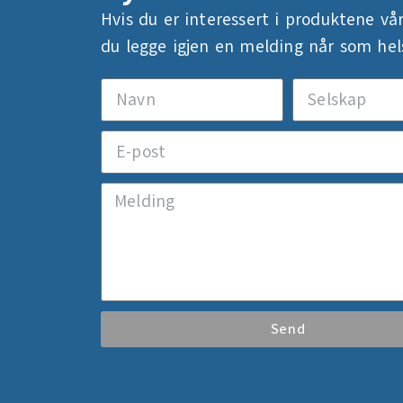
Hvis du er interessert i produktene vå
du legge igjen en melding når som hel
Send