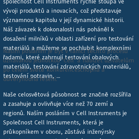
společnost Cell Instruments rychle stoupá ve
vývoji produktů a inovacích, což představuje
významnou kapitolu v její dynamické historii.
Náš závazek k dokonalosti nás poháněl k
dosažení milníků v oblasti zařízení pro testování
materiálů a můžeme se pochlubit komplexními
Naším posláním je být v rámci těchto procesů
řadami, které zahrnují testování obalových
uznávanou jednotkou ‘Cell’ a nabízet uživatelům
materiálů, testování zdravotnických materiálů,
po celém světě konkurenceschopná a
testování potravin, ...
důvěryhodná řešení.
Naše celosvětová působnost se značně rozšířila
a zasahuje a ovlivňuje více než 70 zemí a
regionů. Naším posláním v Cell Instruments je
Společnost Cell Instruments, která je
průkopníkem v oboru, zůstává inženýrsky