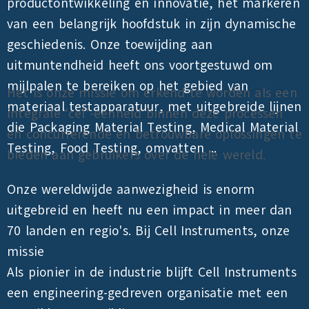
productontwikkeling en innovatie, het markeren
van een belangrijk hoofdstuk in zijn dynamische
geschiedenis. Onze toewijding aan
uitmuntendheid heeft ons voortgestuwd om
mijlpalen te bereiken op het gebied van
Het is onze missie om erkend te worden als een
materiaal testapparatuur, met uitgebreide lijnen
integrale ‘cel’-eenheid binnen deze processen
die Packaging Material Testing, Medical Material
en concurrerende en betrouwbare oplossingen te
Testing, Food Testing, omvatten ...
bieden aan gebruikers over de hele wereld.
Onze wereldwijde aanwezigheid is enorm
uitgebreid en heeft nu een impact in meer dan
70 landen en regio's. Bij Cell Instruments, onze
missie
Als pionier in de industrie blijft Cell Instruments
een engineering-gedreven organisatie met een