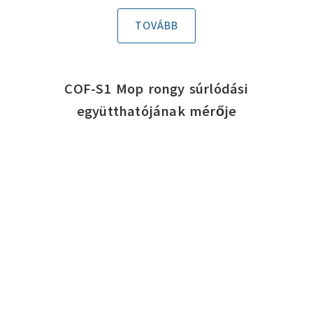
TOVÁBB
COF-S1 Mop rongy súrlódási
együtthatójának mérője