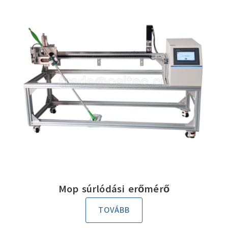
Mop súrlódási erőmérő
TOVÁBB