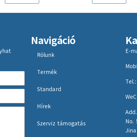
Navigáció
Ka
yhat
E-ma
Rólunk
Mobi
Termék
Tel.
Standard
WeC
Hírek
Add.
No. 
Szerviz támogatás
Jin