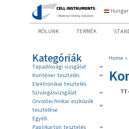
Hungar
RÓLUNK
TERMÉK
STAN
Kategóriák
Home
Tapadóssági vizsgálat
Kon
Konténer tesztelés
Elektronikai tesztelés
TT
Szivárgásvizsgálat
Orvostechnikai eszközök
tesztelése
Egyéb
Papírkarton tesztelés