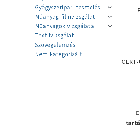
Gyógyszeripari tesztelés
Műanyag filmvizsgálat
Műanyagok vizsgálata
Textilvizsgálat
Szövegelemzés
Nem kategorizált
CLRT-
Navigáció
Navigáció
C
tart