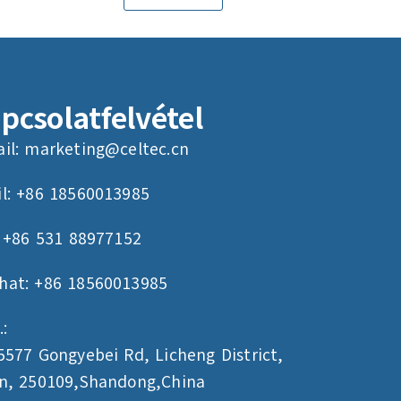
pcsolatfelvétel
il:
marketing@celtec.cn
l: +86 18560013985
: +86 531 88977152
hat: +86 18560013985
.:
5577 Gongyebei Rd, Licheng District,
an, 250109,Shandong,China