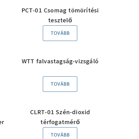
PCT-01 Csomag tömörítési
tesztelő
TOVÁBB
WTT falvastagság-vizsgáló
TOVÁBB
CLRT-01 Szén-dioxid
er
térfogatmérő
TOVÁBB