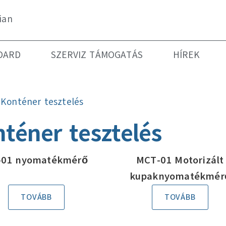
ian
DARD
SZERVIZ TÁMOGATÁS
HÍREK
»
Konténer tesztelés
téner tesztelés
-01 nyomatékmérő
MCT-01 Motorizált
kupaknyomatékmér
TOVÁBB
TOVÁBB