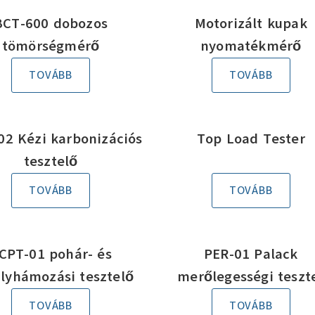
BCT-600 dobozos
Motorizált kupak
tömörségmérő
nyomatékmérő
TOVÁBB
TOVÁBB
02 Kézi karbonizációs
Top Load Tester
tesztelő
TOVÁBB
TOVÁBB
CPT-01 pohár- és
PER-01 Palack
ályhámozási tesztelő
merőlegességi teszt
TOVÁBB
TOVÁBB