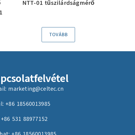
ő
NTT-01 tűszilárdságmérő
1
TOVÁBB
pcsolatfelvétel
il:
marketing@celtec.cn
l: +86 18560013985
: +86 531 88977152
hat: +86 18560013985