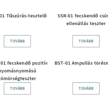
01 Tűszúrás-tesztelő
SSR-01 fecskendő csú
ellenállás teszter
TOVÁBB
TOVÁBB
01 fecskendő pozitív
BST-01 Ampullás törés
nyomásnyomású
tömörségteszter
TOVÁBB
TOVÁBB