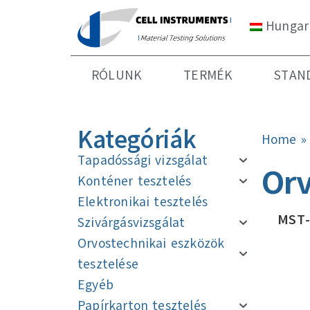
Hungar
RÓLUNK
TERMÉK
STAN
Kategóriák
Home
Tapadóssági vizsgálat
Orv
Konténer tesztelés
Elektronikai tesztelés
MST-
Szivárgásvizsgálat
Orvostechnikai eszközök
tesztelése
Egyéb
Papírkarton tesztelés