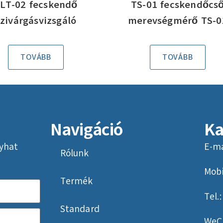
LT-02 fecskendő
TS-01 fecskendőcs
szivárgásvizsgáló
merevségmérő TS-0
TOVÁBB
TOVÁBB
Navigáció
Ka
yhat
E-ma
Rólunk
Mobi
Termék
Tel.
Standard
WeC