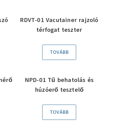
szó
RDVT-01 Vacutainer rajzoló
térfogat teszter
TOVÁBB
mérő
NPD-01 Tű behatolás és
húzóerő tesztelő
TOVÁBB