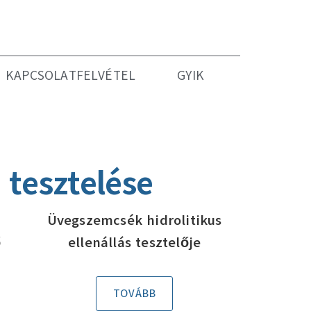
KAPCSOLATFELVÉTEL
GYIK
 tesztelése
Üvegszemcsék hidrolitikus
ő
ellenállás tesztelője
TOVÁBB