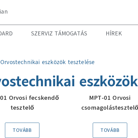
ian
DARD
SZERVIZ TÁMOGATÁS
HÍREK
»
Orvostechnikai eszközök tesztelése
ostechnikai eszközök
01 Orvosi fecskendő
MPT-01 Orvosi
tesztelő
csomagolástesztel
TOVÁBB
TOVÁBB