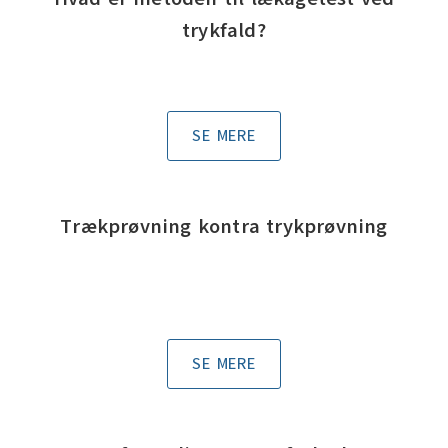
trykfald?
SE MERE
Trækprøvning kontra trykprøvning
SE MERE