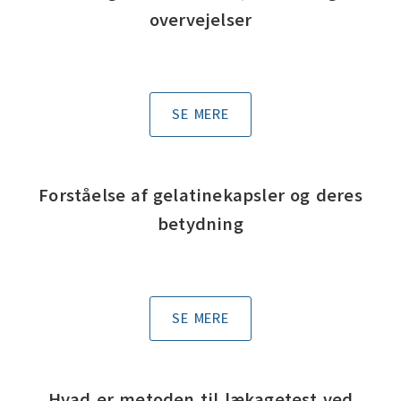
overvejelser
SE MERE
Forståelse af gelatinekapsler og deres
betydning
SE MERE
Hvad er metoden til lækagetest ved