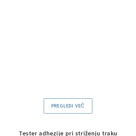
PREGLEDI VEČ
Tester adhezije pri striženju traku