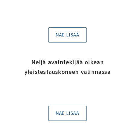
NÄE LISÄÄ
Neljä avaintekijää oikean
yleistestauskoneen valinnassa
NÄE LISÄÄ