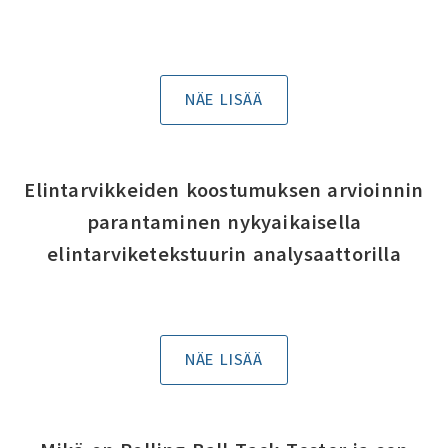
NÄE LISÄÄ
Elintarvikkeiden koostumuksen arvioinnin
parantaminen nykyaikaisella
elintarviketekstuurin analysaattorilla
NÄE LISÄÄ