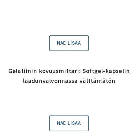
NÄE LISÄÄ
Gelatiinin kovuusmittari: Softgel-kapselin
laadunvalvonnassa välttämätön
NÄE LISÄÄ