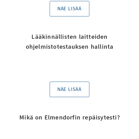
NÄE LISÄÄ
Lääkinnällisten laitteiden
ohjelmistotestauksen hallinta
NÄE LISÄÄ
Mikä on Elmendorfin repäisytesti?