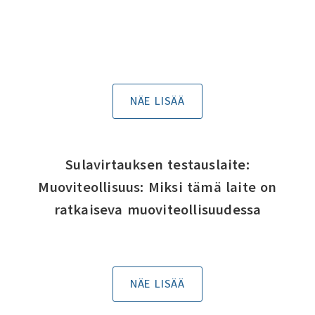
NÄE LISÄÄ
Sulavirtauksen testauslaite:
Muoviteollisuus: Miksi tämä laite on
ratkaiseva muoviteollisuudessa
NÄE LISÄÄ