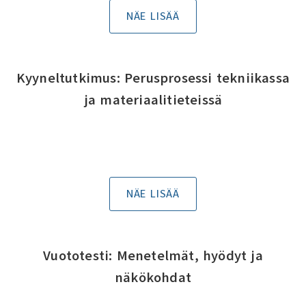
NÄE LISÄÄ
Kyyneltutkimus: Perusprosessi tekniikassa
ja materiaalitieteissä
NÄE LISÄÄ
Vuototesti: Menetelmät, hyödyt ja
näkökohdat