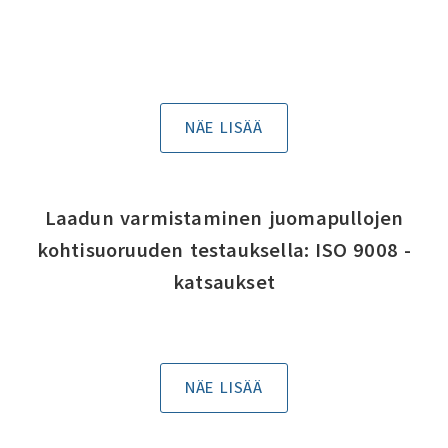
NÄE LISÄÄ
Laadun varmistaminen juomapullojen
kohtisuoruuden testauksella: ISO 9008 -
katsaukset
NÄE LISÄÄ