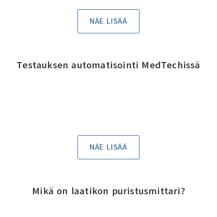
NÄE LISÄÄ
Testauksen automatisointi MedTechissä
NÄE LISÄÄ
Mikä on laatikon puristusmittari?