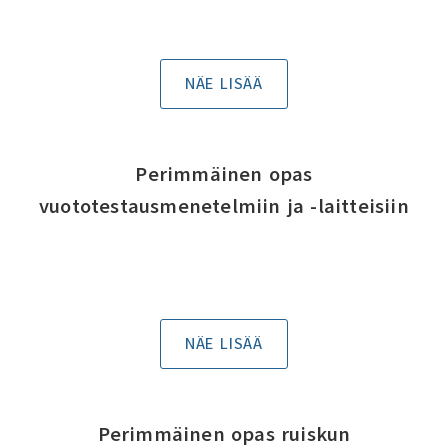
NÄE LISÄÄ
Perimmäinen opas
vuototestausmenetelmiin ja -laitteisiin
NÄE LISÄÄ
Perimmäinen opas ruiskun