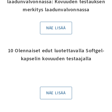
laadunvalvonnassa: Kovuuden testauksen
merkitys laadunvalvonnassa
NÄE LISÄÄ
10 Olennaiset edut luotettavalla Softgel-
kapselin kovuuden testaajalla
NÄE LISÄÄ