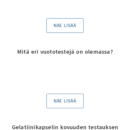
NÄE LISÄÄ
Mitä eri vuototestejä on olemassa?
NÄE LISÄÄ
Gelatiinikapselin kovuuden testauksen