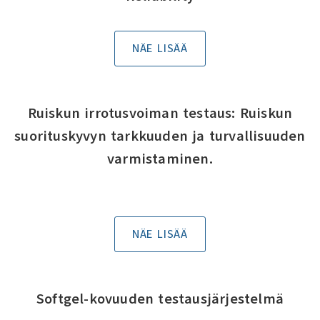
NÄE LISÄÄ
Ruiskun irrotusvoiman testaus: Ruiskun
suorituskyvyn tarkkuuden ja turvallisuuden
varmistaminen.
NÄE LISÄÄ
Softgel-kovuuden testausjärjestelmä