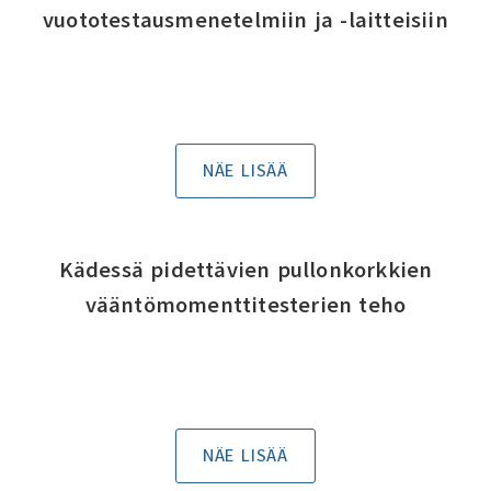
vuototestausmenetelmiin ja -laitteisiin
NÄE LISÄÄ
Kädessä pidettävien pullonkorkkien
vääntömomenttitesterien teho
NÄE LISÄÄ