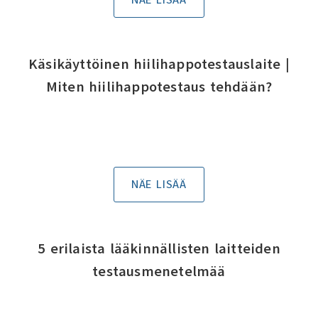
NÄE LISÄÄ
Käsikäyttöinen hiilihappotestauslaite |
Miten hiilihappotestaus tehdään?
NÄE LISÄÄ
5 erilaista lääkinnällisten laitteiden
testausmenetelmää