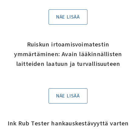
NÄE LISÄÄ
Ruiskun irtoamisvoimatestin
ymmärtäminen: Avain lääkinnällisten
laitteiden laatuun ja turvallisuuteen
NÄE LISÄÄ
Ink Rub Tester hankauskestävyyttä varten