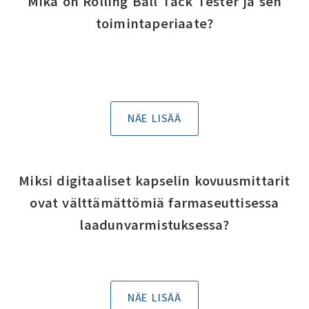
Mikä on Rolling Ball Tack Tester ja sen
toimintaperiaate?
NÄE LISÄÄ
Miksi digitaaliset kapselin kovuusmittarit
ovat välttämättömiä farmaseuttisessa
laadunvarmistuksessa?
NÄE LISÄÄ