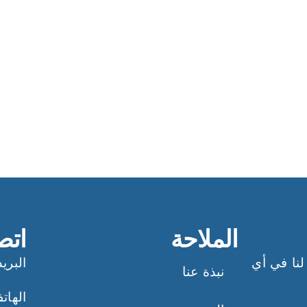
الملاحة
اتص
لنا في أي
البري
نبذة عنا
الهاتف ا