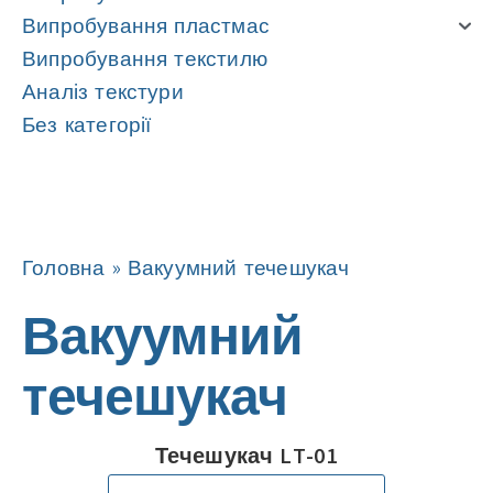
Випробування пластмас
Випробування текстилю
Аналіз текстури
Без категорії
Навігація
Навігація
Головна
»
Вакуумний течешукач
Вакуумний
течешукач
Течешукач LT-01