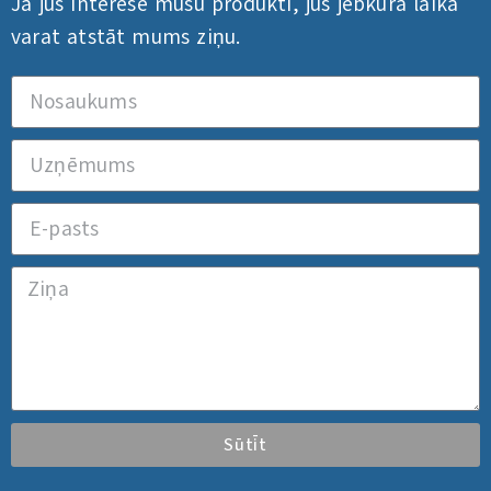
Ja jūs interesē mūsu produkti, jūs jebkurā laikā
varat atstāt mums ziņu.
Sūtīt