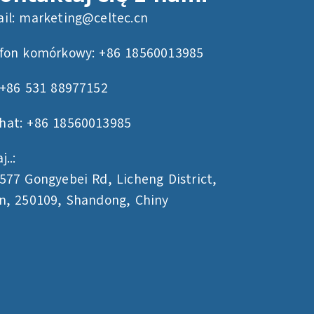
il:
marketing@celtec.cn
efon komórkowy: +86 18560013985
 +86 531 88977152
hat: +86 18560013985
..:
577 Gongyebei Rd, Licheng District,
n, 250109, Shandong, Chiny