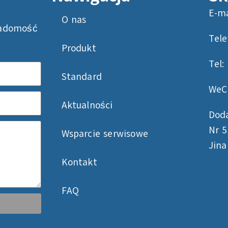
E-ma
O nas
iadomość
Tel
Produkt
Tel:
Standard
WeC
Aktualności
Dodaj
Nr 5
Wsparcie serwisowe
Jina
Kontakt
FAQ