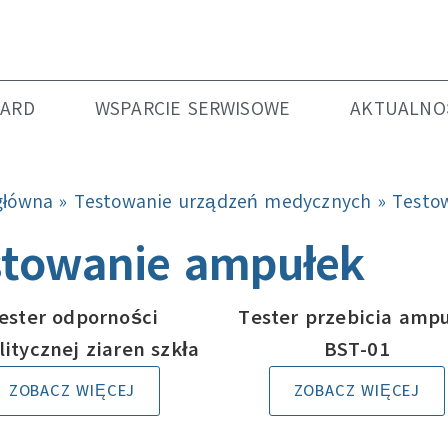
DARD
WSPARCIE SERWISOWE
AKTUALNO
główna
»
Testowanie urządzeń medycznych
»
Testo
stowanie ampułek
ester odporności
Tester przebicia ampu
litycznej ziaren szkła
BST-01
ZOBACZ WIĘCEJ
ZOBACZ WIĘCEJ