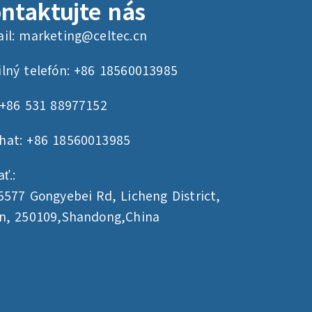
ntaktujte nás
il:
marketing@celtec.cn
lný telefón: +86 18560013985
 +86 531 88977152
hat: +86 18560013985
ť.:
5577 Gongyebei Rd, Licheng District,
an, 250109,Shandong,China