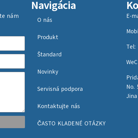
Navigácia
Ko
ete nám
E-ma
O nás
Mobi
Produkt
Tel:
Štandard
WeC
Novinky
Prida
No. 
Servisná podpora
Jin
Kontaktujte nás
ČASTO KLADENÉ OTÁZKY