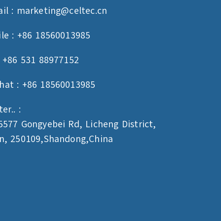
il :
marketing@celtec.cn
le : +86 18560013985
: +86 531 88977152
hat : +86 18560013985
er.. :
5577 Gongyebei Rd, Licheng District,
an, 250109,Shandong,China