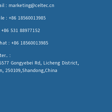
il :
marketing@celtec.cn
le : +86 18560013985
: +86 531 88977152
hat : +86 18560013985
er.. :
5577 Gongyebei Rd, Licheng District,
an, 250109,Shandong,China