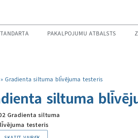
n
STANDARTA
PAKALPOJUMU ATBALSTS
Z
»
Gradienta siltuma blīvējuma testeris
dienta siltuma blīvēj
02 Gradienta siltuma
līvējuma testeris
SKATĪT VAIRĀK