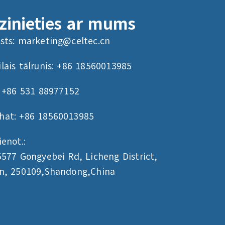
zinieties ar mums
sts:
marketing@celtec.cn
lais tālrunis: +86 18560013985
: +86 531 88977152
hat: +86 18560013985
ienot.:
5577 Gongyebei Rd, Licheng District,
an, 250109,Shandong,China