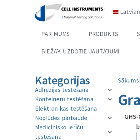
Latvia
PAR MUMS
PRODUKTS
BIEŽĀK UZDOTIE JAUTĀJUMI
Kategorijas
Sākums
Adhēzijas testēšana
Gra
Konteineru testēšana
Elektronikas testēšana
GHS-
Noplūdes pārbaude
b
Medicīnisko ierīču
testēšana