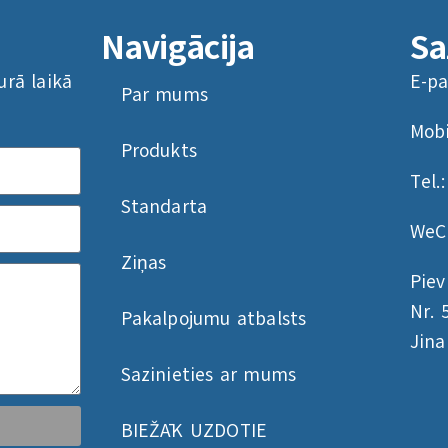
Navigācija
Sa
urā laikā
E-pa
Par mums
Mobi
Produkts
Tel.
Standarta
WeC
Ziņas
Piev
Nr. 
Pakalpojumu atbalsts
Jin
Sazinieties ar mums
BIEŽĀK UZDOTIE