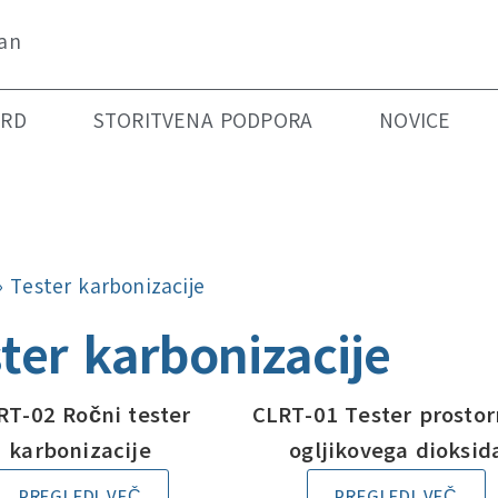
ian
ARD
STORITVENA PODPORA
NOVICE
»
Tester karbonizacije
ter karbonizacije
RT-02 Ročni tester
CLRT-01 Tester prostor
karbonizacije
ogljikovega dioksid
PREGLEDI VEČ
PREGLEDI VEČ