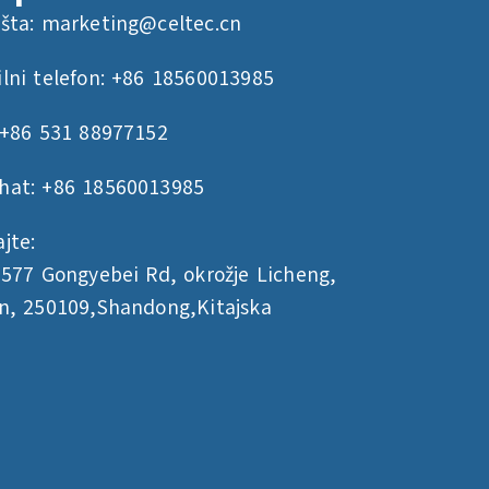
šta:
marketing@celtec.cn
lni telefon: +86 18560013985
 +86 531 88977152
hat: +86 18560013985
jte:
5577 Gongyebei Rd, okrožje Licheng,
n, 250109,Shandong,Kitajska