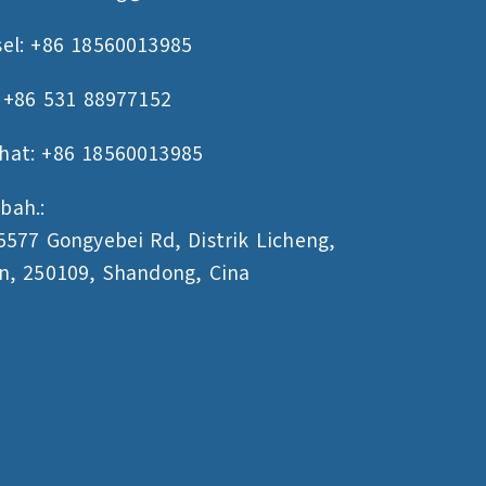
el: +86 18560013985
: +86 531 88977152
hat: +86 18560013985
bah.:
5577 Gongyebei Rd, Distrik Licheng,
n, 250109, Shandong, Cina