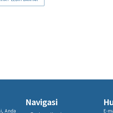
Navigasi
Hu
i, Anda
E-ma