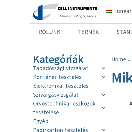
Hungar
RÓLUNK
TERMÉK
STAN
Kategóriák
Home
Tapadóssági vizsgálat
Mik
Konténer tesztelés
Elektronikai tesztelés
Szivárgásvizsgálat
Orvostechnikai eszközök
tesztelése
Egyéb
Papírkarton tesztelés