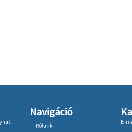
Navigáció
Ka
yhat
E-ma
Rólunk