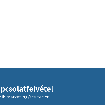
pcsolatfelvétel
il:
marketing@celtec.cn