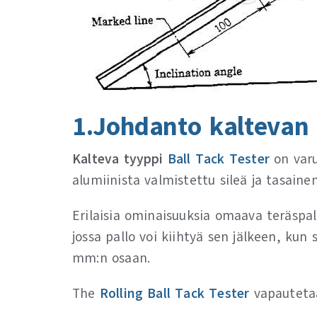
1.Johdanto kaltevan
Kalteva tyyppi
Ball Tack Tester
on varu
alumiinista valmistettu sileä ja tasainen
Erilaisia ominaisuuksia omaava teräspa
jossa pallo voi kiihtyä sen jälkeen, ku
mm:n osaan.
The
Rolling Ball Tack Tester
vapautetaan