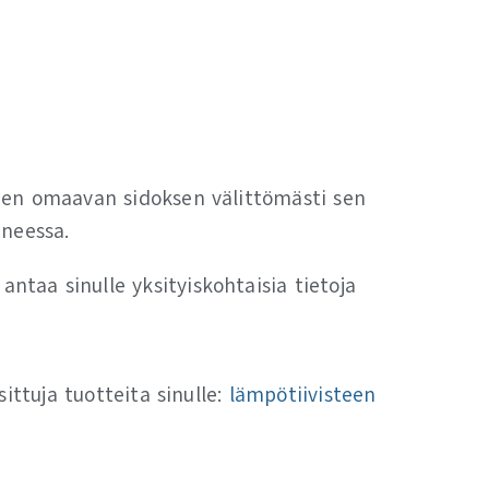
uden omaavan sidoksen välittömästi sen
ineessa.
antaa sinulle yksityiskohtaisia tietoja
ittuja tuotteita sinulle:
lämpötiivisteen