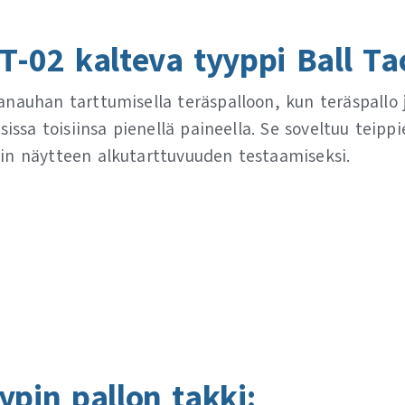
-02 kalteva tyyppi Ball Tac
anauhan tarttumisella teräspalloon, kun teräspallo 
sissa toisiinsa pienellä paineella. Se soveltuu teipp
in näytteen alkutarttuvuuden testaamiseksi.
ypin pallon takki: