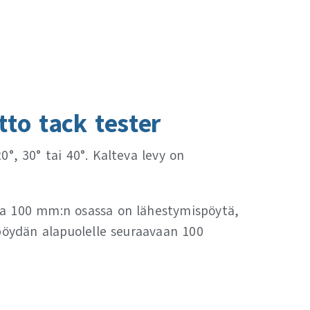
otto
tack tester
0°, 30° tai 40°. Kalteva levy on
ssa 100 mm:n osassa on lähestymispöytä,
spöydän alapuolelle seuraavaan 100