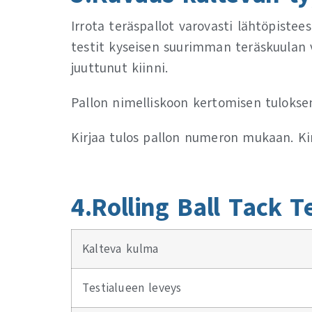
Irrota teräspallot varovasti lähtöpisteest
testit kyseisen suurimman teräskuulan v
juuttunut kiinni.
Pallon nimelliskoon kertomisen tuloksen
Kirjaa tulos pallon numeron mukaan. Kir
4.Rolling Ball Tack T
Kalteva kulma
Testialueen leveys