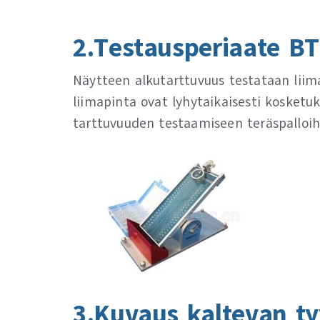
2.Testausperiaate BTT
Näytteen alkutarttuvuus testataan liim
liimapinta ovat lyhytaikaisesti kosketuk
tarttuvuuden testaamiseen teräspalloih
3.Kuvaus kaltevan ty