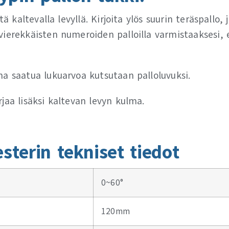
ä kaltevalla levyllä. Kirjoita ylös suurin teräspallo,
ierekkäisten numeroiden palloilla varmistaaksesi, e
a saatua lukuarvoa kutsutaan palloluvuksi.
jaa lisäksi kaltevan levyn kulma.
esterin tekniset tiedot
0~60°
120mm