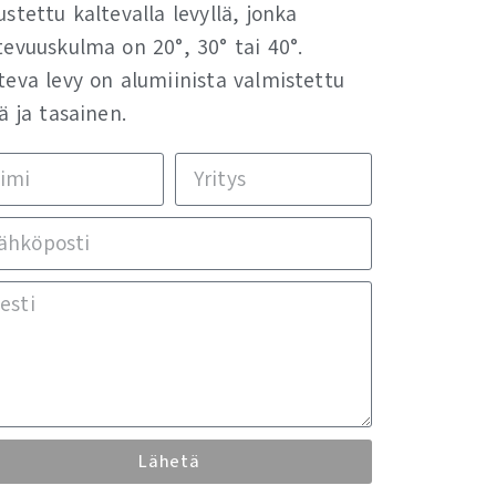
ustettu kaltevalla levyllä, jonka
tevuuskulma on 20°, 30° tai 40°.
teva levy on alumiinista valmistettu
eä ja tasainen.
Lähetä