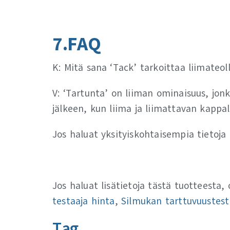
7.FAQ
K: Mitä sana ‘Tack’ tarkoittaa liimateol
V: ‘Tartunta’ on liiman ominaisuus, jo
jälkeen, kun liima ja liimattavan kappa
Jos haluat yksityiskohtaisempia tietoja
Jos haluat lisätietoja tästä tuotteesta,
testaaja hinta
,
Silmukan tarttuvuustest
Tag