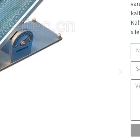
var
kal
Kal
sil