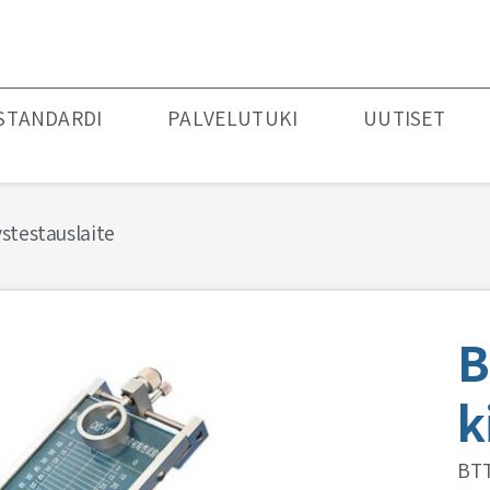
STANDARDI
PALVELUTUKI
UUTISET
stestauslaite
B
k
BTT