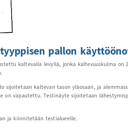
 tyyppisen pallon käyttöön
stettu kaltevalla levyllä, jonka kaltevuuskulma on 2
.
llo sijoitetaan kaltevan tason yläosaan, ja alemma
n se on vapautettu. Testinäyte sijoitetaan lähestymi
 ja kiinnitetään testialueelle.