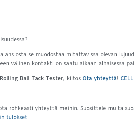
lisuudessa?
nka ansiosta se muodostaa mitattavissa olevan luju
leen välinen kontakti on saatu aikaan alhaisessa pa
Rolling Ball Tack Tester
, kiitos
Ota yhteyttä
!
CELL
 ota rohkeasti yhteyttä meihin. Suosittele muita suos
in tulokset