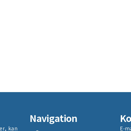
Navigation
Ko
er, kan
E-ma