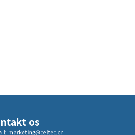
ntakt os
il:
marketing@celtec.cn