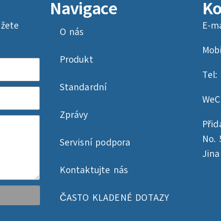
Navigace
Ko
ůžete
E-ma
O nás
Mobi
Produkt
Tel:
Standardní
WeC
Zprávy
Přid
No. 
Servisní podpora
Jin
Kontaktujte nás
ČASTO KLADENÉ DOTAZY