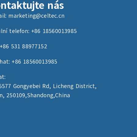
ntaktujte nás
il:
marketing@celtec.cn
lní telefon: +86 18560013985
 +86 531 88977152
hat: +86 18560013985
at:
5577 Gongyebei Rd, Licheng District,
an, 250109,Shandong,China